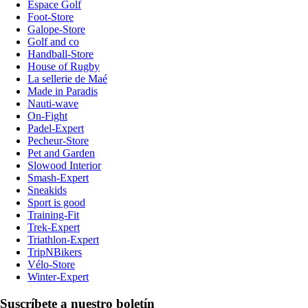
Espace Golf
Foot-Store
Galope-Store
Golf and co
Handball-Store
House of Rugby
La sellerie de Maé
Made in Paradis
Nauti-wave
On-Fight
Padel-Expert
Pecheur-Store
Pet and Garden
Slowood Interior
Smash-Expert
Sneakids
Sport is good
Training-Fit
Trek-Expert
Triathlon-Expert
TripNBikers
Vélo-Store
Winter-Expert
Suscríbete a nuestro boletín