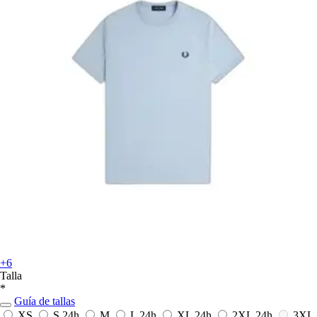
+6
Talla
*
Guía de tallas
XS
S
24h
M
L
24h
XL
24h
2XL
24h
3XL