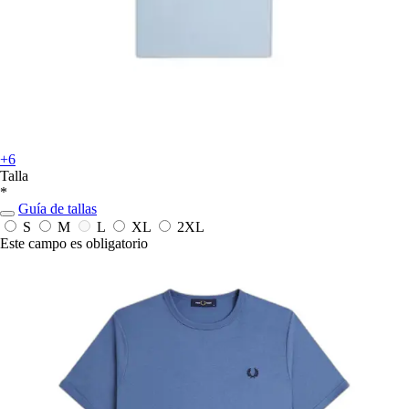
+6
Talla
*
Guía de tallas
S
M
L
XL
2XL
Este campo es obligatorio