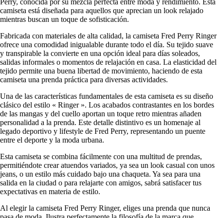
Perry, conocida por su mezcla perfecta entre moda y rendimiento. Esta
camiseta está diseñada para aquellos que aprecian un look relajado
mientras buscan un toque de sofisticación.
Fabricada con materiales de alta calidad, la camiseta Fred Perry Ringer
ofrece una comodidad inigualable durante todo el día. Su tejido suave
y transpirable la convierte en una opción ideal para días soleados,
salidas informales o momentos de relajación en casa. La elasticidad del
tejido permite una buena libertad de movimiento, haciendo de esta
camiseta una prenda práctica para diversas actividades.
Una de las características fundamentales de esta camiseta es su diseño
clásico del estilo « Ringer ». Los acabados contrastantes en los bordes
de las mangas y del cuello aportan un toque retro mientras añaden
personalidad a la prenda. Este detalle distintivo es un homenaje al
legado deportivo y lifestyle de Fred Perry, representando un puente
entre el deporte y la moda urbana.
Esta camiseta se combina fácilmente con una multitud de prendas,
permitiéndote crear atuendos variados, ya sea un look casual con unos
jeans, o un estilo más cuidado bajo una chaqueta. Ya sea para una
salida en la ciudad o para relajarte con amigos, sabrá satisfacer tus
expectativas en materia de estilo.
Al elegir la camiseta Fred Perry Ringer, eliges una prenda que nunca
pasa de moda. Ilustra perfectamente la filosofía de la marca que