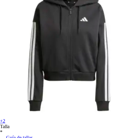
+2
Talla
*
Guía de tallas