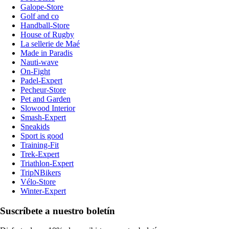
Galope-Store
Golf and co
Handball-Store
House of Rugby
La sellerie de Maé
Made in Paradis
Nauti-wave
On-Fight
Padel-Expert
Pecheur-Store
Pet and Garden
Slowood Interior
Smash-Expert
Sneakids
Sport is good
Training-Fit
Trek-Expert
Triathlon-Expert
TripNBikers
Vélo-Store
Winter-Expert
Suscríbete a nuestro boletín