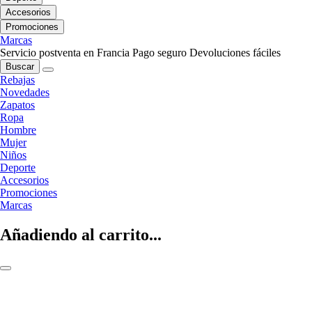
Accesorios
Promociones
Marcas
Servicio postventa en Francia
Pago seguro
Devoluciones fáciles
Buscar
Rebajas
Novedades
Zapatos
Ropa
Hombre
Mujer
Niños
Deporte
Accesorios
Promociones
Marcas
Añadiendo al carrito...