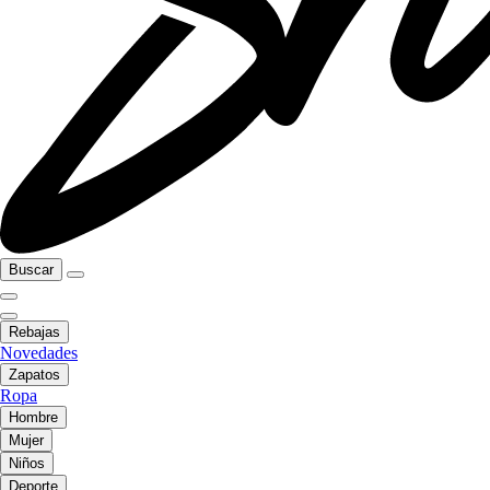
Buscar
Rebajas
Novedades
Zapatos
Ropa
Hombre
Mujer
Niños
Deporte