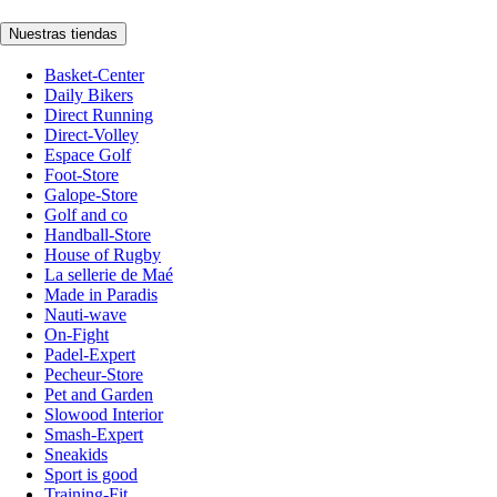
Nuestras tiendas
Basket-Center
Daily Bikers
Direct Running
Direct-Volley
Espace Golf
Foot-Store
Galope-Store
Golf and co
Handball-Store
House of Rugby
La sellerie de Maé
Made in Paradis
Nauti-wave
On-Fight
Padel-Expert
Pecheur-Store
Pet and Garden
Slowood Interior
Smash-Expert
Sneakids
Sport is good
Training-Fit