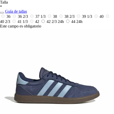
Talla
*
Guía de tallas
36
36 2/3
37 1/3
38
38 2/3
39 1/3
40
40 2/3
41 1/3
42
42 2/3
24h
44
24h
Este campo es obligatorio