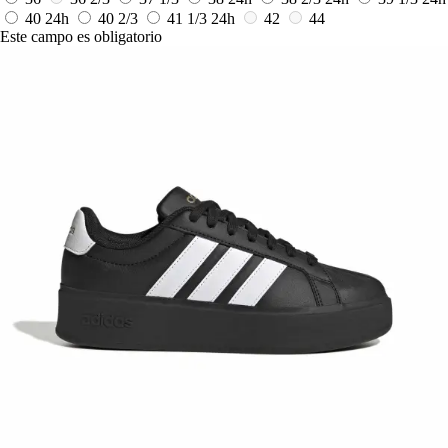
40
24h
40 2/3
41 1/3
24h
42
44
Este campo es obligatorio