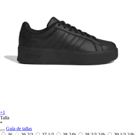
+1
Talla
*
Guía de tallas
36
36 2/3
37 1/3
38
24h
38 2/3
24h
39 1/3
24h