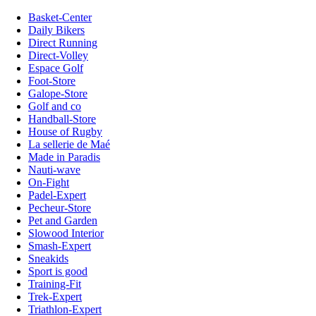
Basket-Center
Daily Bikers
Direct Running
Direct-Volley
Espace Golf
Foot-Store
Galope-Store
Golf and co
Handball-Store
House of Rugby
La sellerie de Maé
Made in Paradis
Nauti-wave
On-Fight
Padel-Expert
Pecheur-Store
Pet and Garden
Slowood Interior
Smash-Expert
Sneakids
Sport is good
Training-Fit
Trek-Expert
Triathlon-Expert