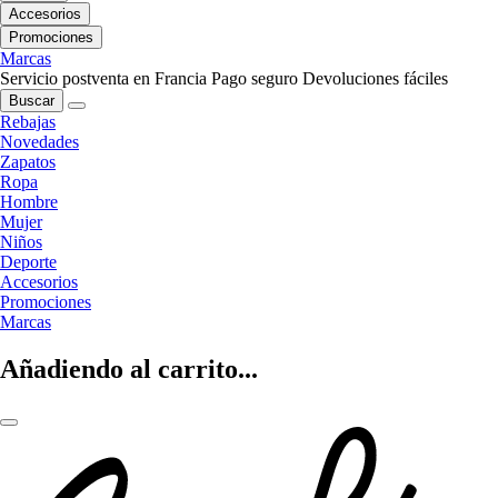
Accesorios
Promociones
Marcas
Servicio postventa en Francia
Pago seguro
Devoluciones fáciles
Buscar
Rebajas
Novedades
Zapatos
Ropa
Hombre
Mujer
Niños
Deporte
Accesorios
Promociones
Marcas
Añadiendo al carrito...