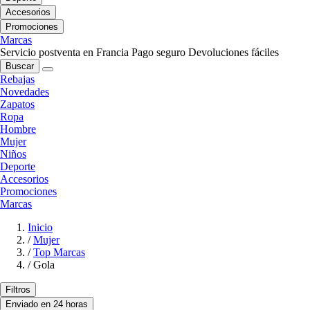
Accesorios
Promociones
Marcas
Servicio postventa en Francia
Pago seguro
Devoluciones fáciles
Buscar
Rebajas
Novedades
Zapatos
Ropa
Hombre
Mujer
Niños
Deporte
Accesorios
Promociones
Marcas
Inicio
/
Mujer
/
Top Marcas
/
Gola
Filtros
Enviado en 24 horas