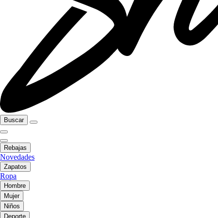
Buscar
Rebajas
Novedades
Zapatos
Ropa
Hombre
Mujer
Niños
Deporte