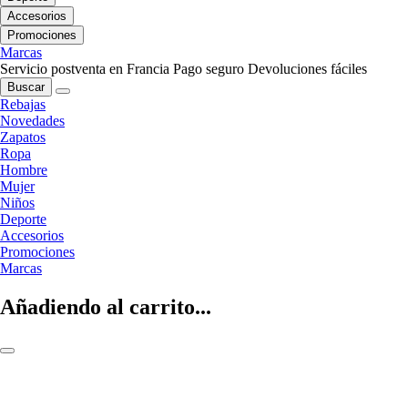
Accesorios
Promociones
Marcas
Servicio postventa en Francia
Pago seguro
Devoluciones fáciles
Buscar
Rebajas
Novedades
Zapatos
Ropa
Hombre
Mujer
Niños
Deporte
Accesorios
Promociones
Marcas
Añadiendo al carrito...