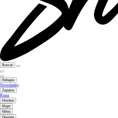
Buscar
Rebajas
Novedades
Zapatos
Ropa
Hombre
Mujer
Niños
Deporte