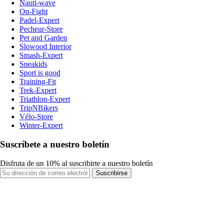
Nauti-wave
On-Fight
Padel-Expert
Pecheur-Store
Pet and Garden
Slowood Interior
Smash-Expert
Sneakids
Sport is good
Training-Fit
Trek-Expert
Triathlon-Expert
TripNBikers
Vélo-Store
Winter-Expert
Suscríbete a nuestro boletín
Disfruta de un 10% al suscribirte a nuestro boletín
Suscribirse