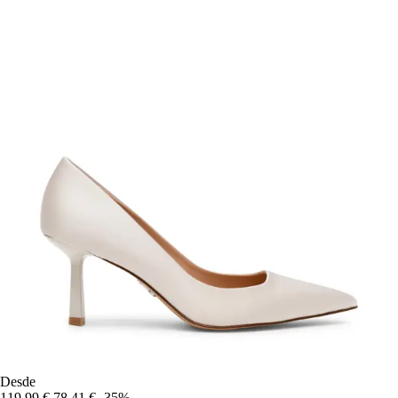
Desde
119,99 €
78,41 €
-35%