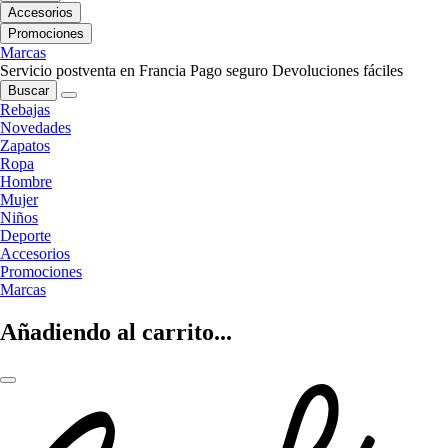
Accesorios
Promociones
Marcas
Servicio postventa en Francia
Pago seguro
Devoluciones fáciles
Buscar
Rebajas
Novedades
Zapatos
Ropa
Hombre
Mujer
Niños
Deporte
Accesorios
Promociones
Marcas
Añadiendo al carrito...