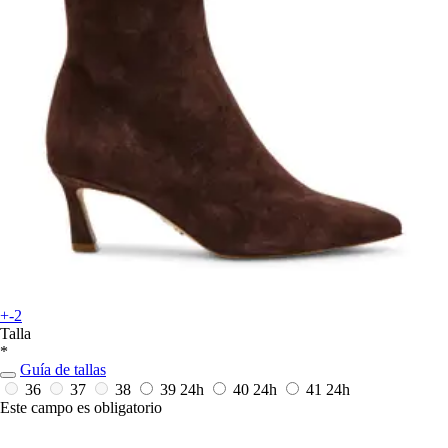
+-2
Talla
*
Guía de tallas
36
37
38
39
24h
40
24h
41
24h
Este campo es obligatorio