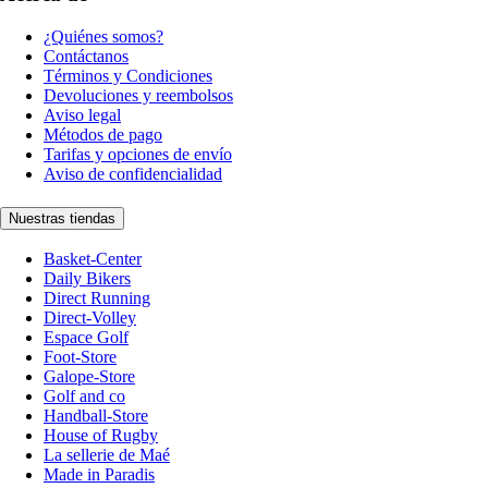
¿Quiénes somos?
Contáctanos
Términos y Condiciones
Devoluciones y reembolsos
Aviso legal
Métodos de pago
Tarifas y opciones de envío
Aviso de confidencialidad
Nuestras tiendas
Basket-Center
Daily Bikers
Direct Running
Direct-Volley
Espace Golf
Foot-Store
Galope-Store
Golf and co
Handball-Store
House of Rugby
La sellerie de Maé
Made in Paradis