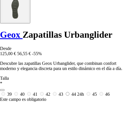
Geox
Zapatillas Urbanglider
Desde
125,00 €
56,55 €
-55%
Descubre las zapatillas Geox Urbanglider, que combinan confort
moderno y elegancia discreta para un estilo dinámico en el día a día.
Talla
*
39
40
41
42
43
44
24h
45
46
Este campo es obligatorio