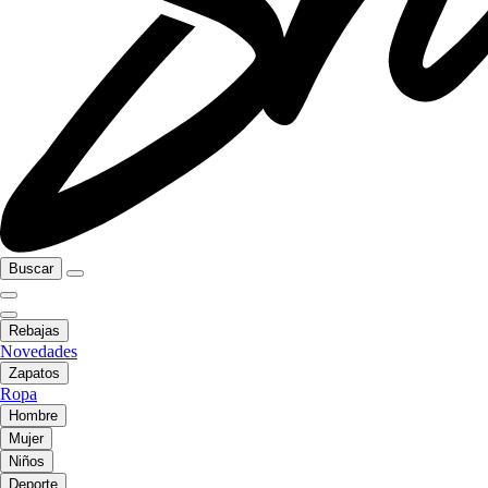
Buscar
Rebajas
Novedades
Zapatos
Ropa
Hombre
Mujer
Niños
Deporte