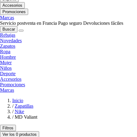
Accesorios
Promociones
Marcas
Servicio postventa en Francia
Pago seguro
Devoluciones fáciles
Buscar
Rebajas
Novedades
Zapatos
Ropa
Hombre
Mujer
Niños
Deporte
Accesorios
Promociones
Marcas
Inicio
/
Zapatillas
/
Nike
/
MD Valiant
Filtros
Ver los 0 productos