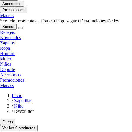
Accesorios
Promociones
Marcas
Servicio postventa en Francia
Pago seguro
Devoluciones fáciles
Buscar
Rebajas
Novedades
Zapatos
Ropa
Hombre
Mujer
Niños
Deporte
Accesorios
Promociones
Marcas
Inicio
/
Zapatillas
/
Nike
/
Revolution
Filtros
Ver los 0 productos