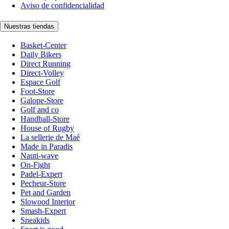
Aviso de confidencialidad
Nuestras tiendas
Basket-Center
Daily Bikers
Direct Running
Direct-Volley
Espace Golf
Foot-Store
Galope-Store
Golf and co
Handball-Store
House of Rugby
La sellerie de Maé
Made in Paradis
Nauti-wave
On-Fight
Padel-Expert
Pecheur-Store
Pet and Garden
Slowood Interior
Smash-Expert
Sneakids