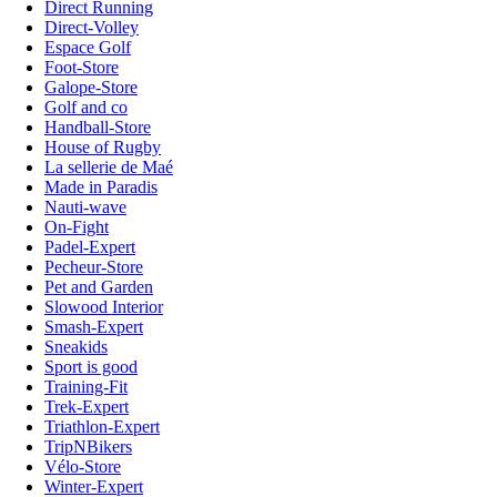
Direct Running
Direct-Volley
Espace Golf
Foot-Store
Galope-Store
Golf and co
Handball-Store
House of Rugby
La sellerie de Maé
Made in Paradis
Nauti-wave
On-Fight
Padel-Expert
Pecheur-Store
Pet and Garden
Slowood Interior
Smash-Expert
Sneakids
Sport is good
Training-Fit
Trek-Expert
Triathlon-Expert
TripNBikers
Vélo-Store
Winter-Expert