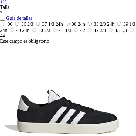
+12
Talla
*
Guía de tallas
36
36 2/3
37 1/3
24h
38
24h
38 2/3
24h
39 1/3
24h
40
24h
40 2/3
41 1/3
42
42 2/3
43 1/3
44
Este campo es obligatorio