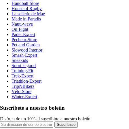
Handball-Store
House of Rugby
La sellerie de Maé
Made in Paradis
Nauti-wave
On-Fight
Padel-Expert
Pecheur-Store
Pet and Garden
Slowood Interior
Smash-Expert
Sneakids
Sport is good
Training-Fit
Trek-Expert
Triathlon-Expert
TripNBikers
Vélo-Store
Winter-Expert
Suscríbete a nuestro boletín
Disfruta de un 10% al suscribirte a nuestro boletín
Suscribirse