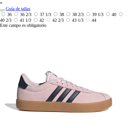
*
Guía de tallas
36
36 2/3
37 1/3
38
38 2/3
39 1/3
40
40 2/3
41 1/3
42
42 2/3
43 1/3
44
Este campo es obligatorio