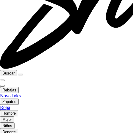
Buscar
Rebajas
Novedades
Zapatos
Ropa
Hombre
Mujer
Niños
Deporte