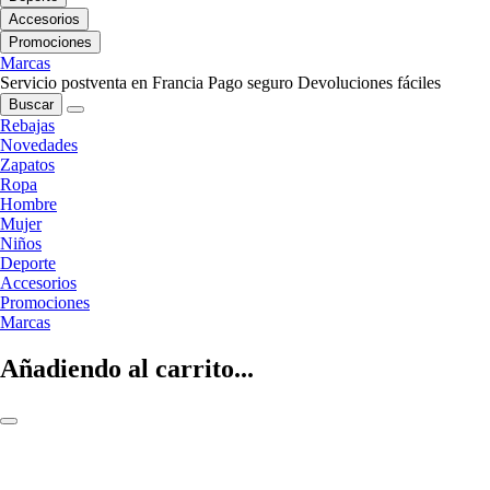
Accesorios
Promociones
Marcas
Servicio postventa en Francia
Pago seguro
Devoluciones fáciles
Buscar
Rebajas
Novedades
Zapatos
Ropa
Hombre
Mujer
Niños
Deporte
Accesorios
Promociones
Marcas
Añadiendo al carrito...