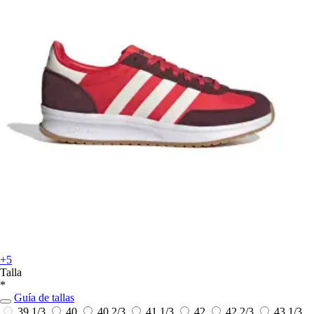
+5
Talla
*
Guía de tallas
39 1/3
40
40 2/3
41 1/3
42
42 2/3
43 1/3