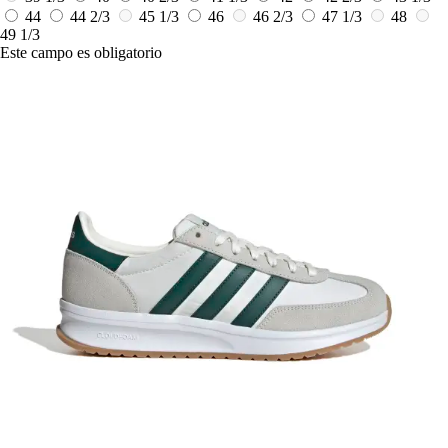
44
44 2/3
45 1/3
46
46 2/3
47 1/3
48
49 1/3
Este campo es obligatorio