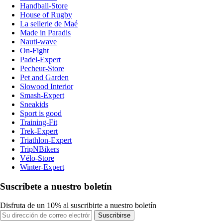
Handball-Store
House of Rugby
La sellerie de Maé
Made in Paradis
Nauti-wave
On-Fight
Padel-Expert
Pecheur-Store
Pet and Garden
Slowood Interior
Smash-Expert
Sneakids
Sport is good
Training-Fit
Trek-Expert
Triathlon-Expert
TripNBikers
Vélo-Store
Winter-Expert
Suscríbete a nuestro boletín
Disfruta de un 10% al suscribirte a nuestro boletín
Suscribirse