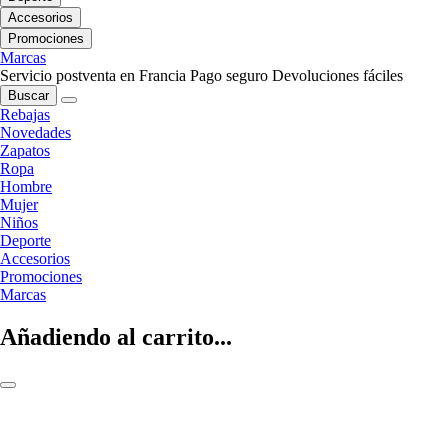
Accesorios
Promociones
Marcas
Servicio postventa en Francia
Pago seguro
Devoluciones fáciles
Buscar
Rebajas
Novedades
Zapatos
Ropa
Hombre
Mujer
Niños
Deporte
Accesorios
Promociones
Marcas
Añadiendo al carrito...