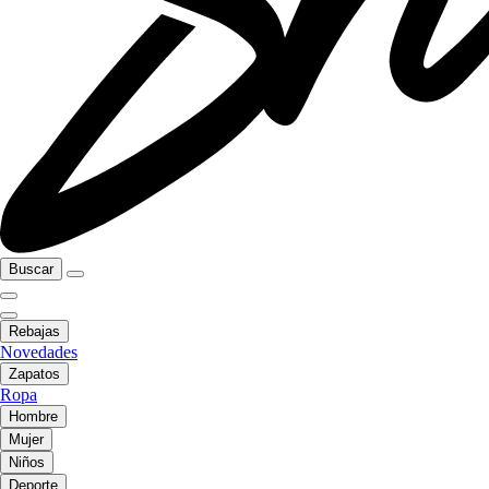
Buscar
Rebajas
Novedades
Zapatos
Ropa
Hombre
Mujer
Niños
Deporte