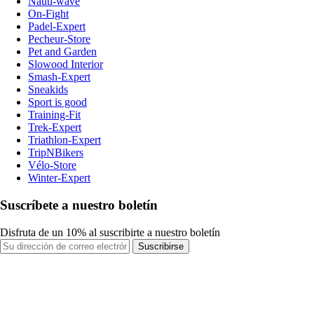
Nauti-wave
On-Fight
Padel-Expert
Pecheur-Store
Pet and Garden
Slowood Interior
Smash-Expert
Sneakids
Sport is good
Training-Fit
Trek-Expert
Triathlon-Expert
TripNBikers
Vélo-Store
Winter-Expert
Suscríbete a nuestro boletín
Disfruta de un 10% al suscribirte a nuestro boletín
Suscribirse