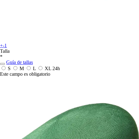
+-1
Talla
*
Guía de tallas
S
M
L
XL
24h
Este campo es obligatorio