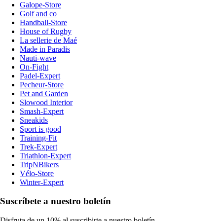
Galope-Store
Golf and co
Handball-Store
House of Rugby
La sellerie de Maé
Made in Paradis
Nauti-wave
On-Fight
Padel-Expert
Pecheur-Store
Pet and Garden
Slowood Interior
Smash-Expert
Sneakids
Sport is good
Training-Fit
Trek-Expert
Triathlon-Expert
TripNBikers
Vélo-Store
Winter-Expert
Suscríbete a nuestro boletín
Disfruta de un 10% al suscribirte a nuestro boletín