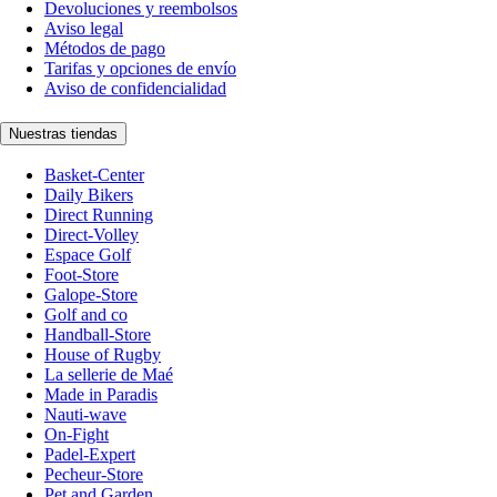
Devoluciones y reembolsos
Aviso legal
Métodos de pago
Tarifas y opciones de envío
Aviso de confidencialidad
Nuestras tiendas
Basket-Center
Daily Bikers
Direct Running
Direct-Volley
Espace Golf
Foot-Store
Galope-Store
Golf and co
Handball-Store
House of Rugby
La sellerie de Maé
Made in Paradis
Nauti-wave
On-Fight
Padel-Expert
Pecheur-Store
Pet and Garden