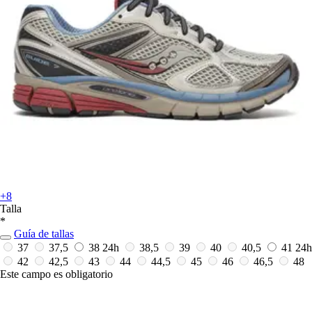
+8
Talla
*
Guía de tallas
37
37,5
38
24h
38,5
39
40
40,5
41
24h
42
42,5
43
44
44,5
45
46
46,5
48
Este campo es obligatorio