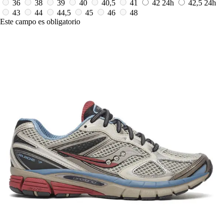
36
38
39
40
40,5
41
42
24h
42,5
24h
43
44
44,5
45
46
48
Este campo es obligatorio