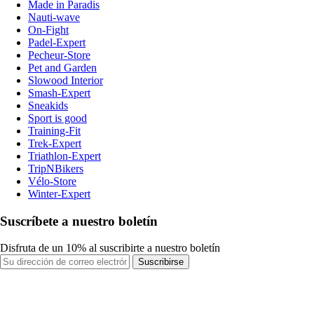
Made in Paradis
Nauti-wave
On-Fight
Padel-Expert
Pecheur-Store
Pet and Garden
Slowood Interior
Smash-Expert
Sneakids
Sport is good
Training-Fit
Trek-Expert
Triathlon-Expert
TripNBikers
Vélo-Store
Winter-Expert
Suscríbete a nuestro boletín
Disfruta de un 10% al suscribirte a nuestro boletín
Suscribirse