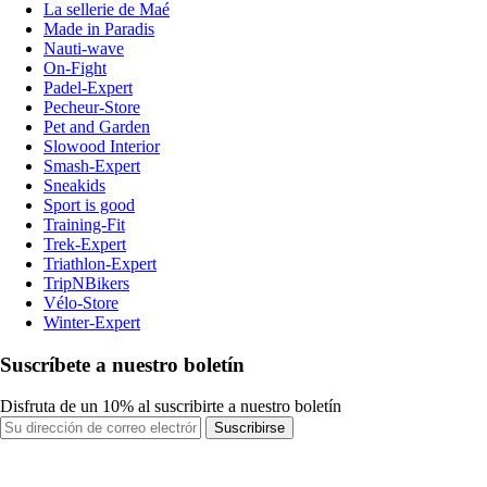
La sellerie de Maé
Made in Paradis
Nauti-wave
On-Fight
Padel-Expert
Pecheur-Store
Pet and Garden
Slowood Interior
Smash-Expert
Sneakids
Sport is good
Training-Fit
Trek-Expert
Triathlon-Expert
TripNBikers
Vélo-Store
Winter-Expert
Suscríbete a nuestro boletín
Disfruta de un 10% al suscribirte a nuestro boletín
Suscribirse