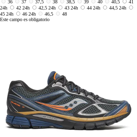
36
37
37,5
38
38,5
39
40
40,5
41
24h
42
24h
42,5
24h
43
24h
44
24h
44,5
24h
45
24h
46
24h
46,5
48
Este campo es obligatorio