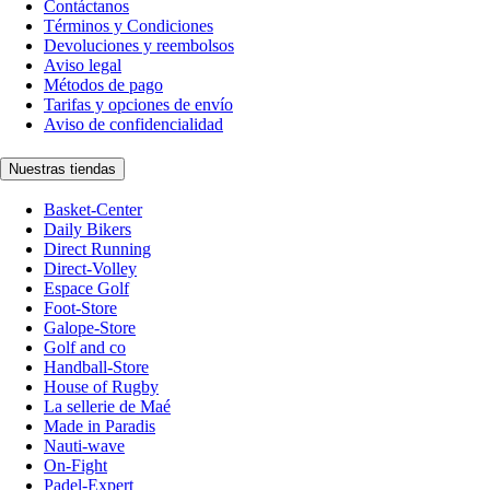
Contáctanos
Términos y Condiciones
Devoluciones y reembolsos
Aviso legal
Métodos de pago
Tarifas y opciones de envío
Aviso de confidencialidad
Nuestras tiendas
Basket-Center
Daily Bikers
Direct Running
Direct-Volley
Espace Golf
Foot-Store
Galope-Store
Golf and co
Handball-Store
House of Rugby
La sellerie de Maé
Made in Paradis
Nauti-wave
On-Fight
Padel-Expert