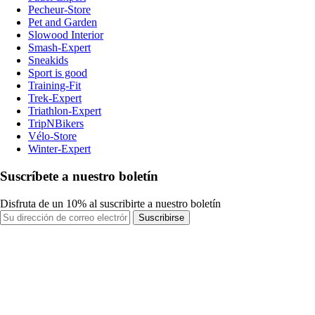
Pecheur-Store
Pet and Garden
Slowood Interior
Smash-Expert
Sneakids
Sport is good
Training-Fit
Trek-Expert
Triathlon-Expert
TripNBikers
Vélo-Store
Winter-Expert
Suscríbete a nuestro boletín
Disfruta de un 10% al suscribirte a nuestro boletín
Suscribirse