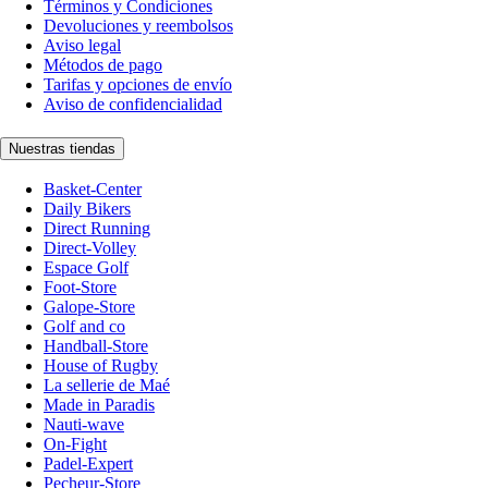
Términos y Condiciones
Devoluciones y reembolsos
Aviso legal
Métodos de pago
Tarifas y opciones de envío
Aviso de confidencialidad
Nuestras tiendas
Basket-Center
Daily Bikers
Direct Running
Direct-Volley
Espace Golf
Foot-Store
Galope-Store
Golf and co
Handball-Store
House of Rugby
La sellerie de Maé
Made in Paradis
Nauti-wave
On-Fight
Padel-Expert
Pecheur-Store