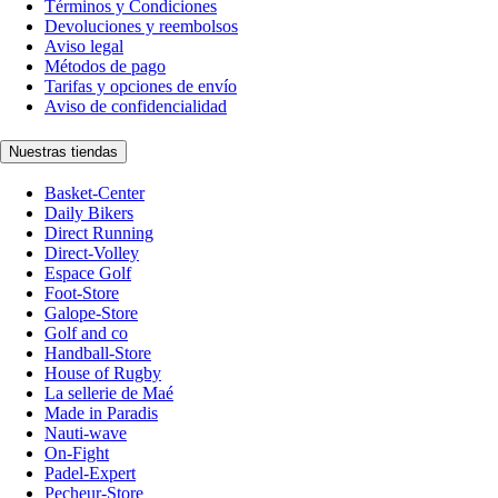
Términos y Condiciones
Devoluciones y reembolsos
Aviso legal
Métodos de pago
Tarifas y opciones de envío
Aviso de confidencialidad
Nuestras tiendas
Basket-Center
Daily Bikers
Direct Running
Direct-Volley
Espace Golf
Foot-Store
Galope-Store
Golf and co
Handball-Store
House of Rugby
La sellerie de Maé
Made in Paradis
Nauti-wave
On-Fight
Padel-Expert
Pecheur-Store