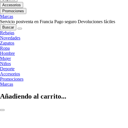
Accesorios
Promociones
Marcas
Servicio postventa en Francia
Pago seguro
Devoluciones fáciles
Buscar
Rebajas
Novedades
Zapatos
Ropa
Hombre
Mujer
Niños
Deporte
Accesorios
Promociones
Marcas
Añadiendo al carrito...