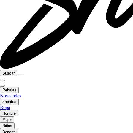
Buscar
Rebajas
Novedades
Zapatos
Ropa
Hombre
Mujer
Niños
Deporte