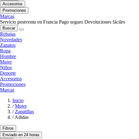
Accesorios
Promociones
Marcas
Servicio postventa en Francia
Pago seguro
Devoluciones fáciles
Buscar
Rebajas
Novedades
Zapatos
Ropa
Hombre
Mujer
Niños
Deporte
Accesorios
Promociones
Marcas
Inicio
/
Mujer
/
Zapatillas
/
Adidas
Filtros
Enviado en 24 horas