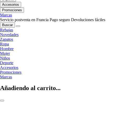
Accesorios
Promociones
Marcas
Servicio postventa en Francia
Pago seguro
Devoluciones fáciles
Buscar
Rebajas
Novedades
Zapatos
Ropa
Hombre
Mujer
Niños
Deporte
Accesorios
Promociones
Marcas
Añadiendo al carrito...