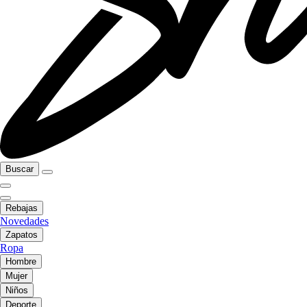
Buscar
Rebajas
Novedades
Zapatos
Ropa
Hombre
Mujer
Niños
Deporte