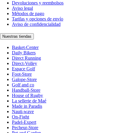
Devoluciones y reembolsos
Aviso legal
Métodos de pago
Tarifas y opciones de envío
Aviso de confidencialidad
Nuestras tiendas
Basket-Center
Daily Bikers
Direct Running
Direct-Volley
Espace Golf
Foot-Store
Galope-Store
Golf and co
Handball-Store
House of Rugby
La sellerie de Maé
Made in Paradis
Nauti-wave
On-Fight
Padel-Expert
Pecheur-Store
Pet and Garden