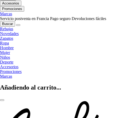
Accesorios
Promociones
Marcas
Servicio postventa en Francia
Pago seguro
Devoluciones fáciles
Buscar
Rebajas
Novedades
Zapatos
Ropa
Hombre
Mujer
Niños
Deporte
Accesorios
Promociones
Marcas
Añadiendo al carrito...