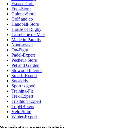
Espace Golf
Foot-Store
Galope-Store
Golf and co
Handball-Store
House of Rugby
La sellerie de Maé
Made in Paradis
Nauti-wave
On-Fight
Padel-Expert
Pecheur-Store
Pet and Garden
Slowood Interior
Smash-Expert
Sneakids
Sport is good
Training-Fit
Trek-Expert
Triathlon-Expert
TripNBikers
Vélo-Store
Winter-Expert
Suscríbete a nuestro boletín